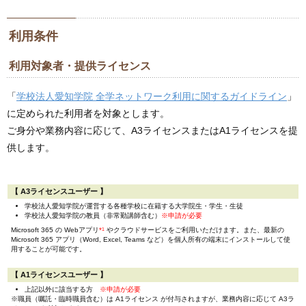
利用条件
利用対象者・提供ライセンス
「
学校法人愛知学院 全学ネットワーク利用に関するガイドライン
」
に定められた利用者を対象とします。
ご身分や業務内容に応じて、A3ライセンスまたはA1ライセンスを提
供します。
【 A3ライセンスユーザー 】
学校法人愛知学院が運営する各種学校に在籍する大学院生・学生・生徒
学校法人愛知学院の教員（非常勤講師含む）
※申請が必要
Microsoft 365 の Webアプリ
*
1
やクラウドサービスをご利用いただけます。また、最新の
Microsoft 365 アプリ（Word, Excel, Teams など）を個人所有の端末にインストールして使
用することが可能です。
【 A1ライセンスユーザー 】
上記以外に該当する方
※申請が必要
※職員（嘱託・臨時職員含む）は A1ライセンス が付与されますが、業務内容に応じて A3ラ