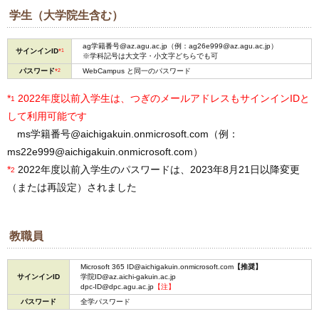
学生（大学院生含む）
ag学籍番号@az.agu.ac.jp（例：ag26e999@az.agu.ac.jp）
サインインID
*
1
※学科記号は大文字・小文字どちらでも可
パスワード
*
2
WebCampus と同一のパスワード
*
2022年度以前入学生は、つぎのメールアドレスもサインインIDと
1
して利用可能です
ms学籍番号@aichigakuin.onmicrosoft.com（例：
ms22e999@aichigakuin.onmicrosoft.com）
*
2022年度以前入学生のパスワードは、2023年8月21日以降変更
2
（または再設定）されました
教職員
Microsoft 365 ID@aichigakuin.onmicrosoft.com
【推奨】
サインインID
学院ID@az.aichi-gakuin.ac.jp
dpc-ID@dpc.agu.ac.jp
【注】
パスワード
全学パスワード