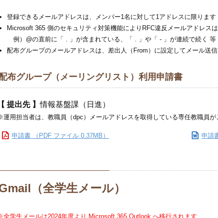
登録できるメールアドレスは、メンバー1名に対して1アドレスに限ります
Microsoft 365 側のセキュリティ対策機能によりRFC違反メールアドレ
例）@の直前に「 . 」が含まれている、「 . 」や「 - 」が連続で続く 等
配布グループのメールアドレスは、差出人（From）に設定してメール送
配布グループ（メーリングリスト）利用申請書
【 提出先 】
情報基盤課（日進）
※運用担当者は、教職員（dpc）メールアドレスを取得している専任教職員が
申請書 （PDF ファイル 0.37MB）
申請書
Gmail（全学生メール）
※全学生メールは2024年度より Microsoft 365 Outlook へ移行されます