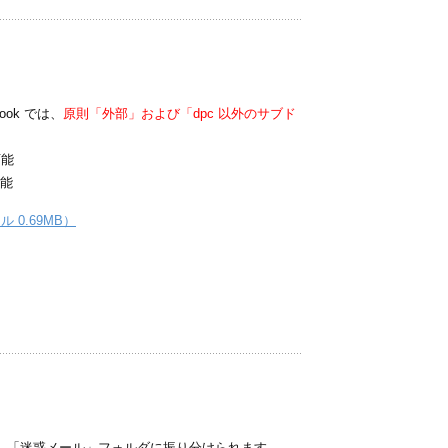
ook では、
原則「外部」および「dpc 以外のサブド
可能
可能
 0.69MB）
より、「迷惑メール」フォルダに振り分けられます。