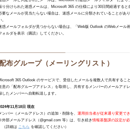
振り分けられた迷惑メールは、Microsoft 365 の仕様により30日間経過す
必要なメールが見当たらない場合は、迷惑メールに分類されていることがあ
い。
迷惑メールフォルダが見つからない場合は、「Web版 Outlook のWebメ
フォルダを表示（購読）してください。
配布グループ（メーリングリスト）
Microsoft 365 Outlook のサービスで、受信したメールを複数人で共有す
任意の「配布グループアドレス」を取得し、共有するメンバーのメールアド
録したメンバーへ自動転送します。
2024年11月18日 現在
メンバー（メールアドレス）の追加・削除を、
運用担当者が従来通り変更で
※外部メールアドレス（@gmail.com 等）は、引き続き
情報基盤課の設定が必
（詳細は
こちら
を確認してください）