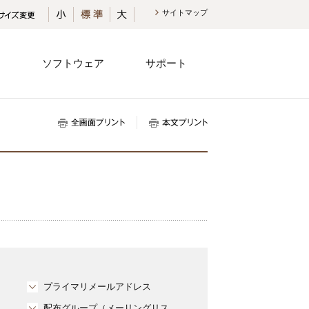
小さく
標準
大きく
サイトマップ
内
ソフトウェア
サポート
全画面プリント
本文プリント
プライマリメールアドレス
配布グループ（メーリングリス