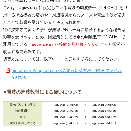
よって接続しづらい現象が確認されています。
これは「aguwlan」に設定している電波の周波数帯（2.4 GHz）を利
用する持込機器の増加や、周辺環境からのノイズや電波干渉が増え
たことで影響を受けていると考えられます。
特に授業等で多くの学生が無線LANへ一斉に接続するような場合は
影響を受けやすいため、回避策としては別の周波数帯（5 GHz）で
運用している
「aguwlan-a」へ接続を切り替えていただく
と状況が
改善する見込みです。
切替方法については、以下のマニュアルを参考にしてください。
aguwlan から aguwlan-a への接続切替方法 （PDF ファイル
0.37MB）
■電波の周波数帯による違いについて
電波が遠くまで届く
aguwlan(2.4GHz) ＞ aguwlan-a(5GHz)
接続汎用性
aguwlan(2.4GHz) ＞ aguwlan-a(5GHz)
速度
aguwlan(2.4GHz) ＜ aguwlan-a(5GHz)
電波干渉のしにくさ
aguwlan(2.4GHz) ＜ aguwlan-a(5GHz)